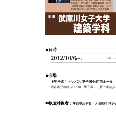
■
日時
2012/10/6
13:00～
(土)
■
会場
上甲子園キャンパス 甲子園会館 西ホール
西宮市戸崎町1-13 <JR「甲子園口」駅下車徒
■参加対象者
：
事前申込不要・入場無料 (学外