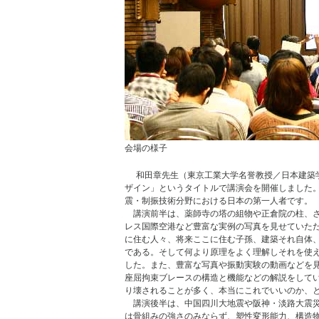
会場の様子
和田章先生（東京工業大学名誉教授／日本建築
ザイン」というタイトルで講演会を開催しました
震・制振技術分野における日本の第一人者です。
講演前半は、薬師寺の塔の組物や正倉院の柱、さ
レス国際空港など豊富な実例の写真を見せていた
に住む人々、将来ここに住む子孫、建築それ自体
である。そして何より原理をよく理解しそれを使
した。また、豊富な写真や振動実験の動画などを
座屈拘束ブレースの構造と機能などの解説をして
り壊されることが多く、本当にこれでいいのか、
講演後半は、中国四川大地震や阪神・淡路大震災
は骨組みの強さのみならず、塑性変形能力、構造