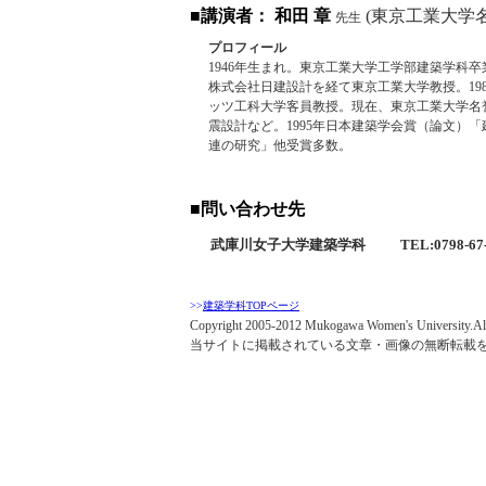
■
講演者
： 和田 章
(東京工業大学
先生
プロフィール
1946年生まれ。東京工業大学工学部建築学科
株式会社日建設計を経て東京工業大学教授。198
ッツ工科大学客員教授。現在、東京工業大学名
震設計など。1995年日本建築学会賞（論文）
連の研究」他受賞多数。
■問い合わせ先
武庫川女子大学建築学科
TEL:0798-67
>>
建築学科TOPページ
Copyright 2005-2012 Mukogawa Women's University.All 
当サイトに掲載されている文章・画像の無断転載