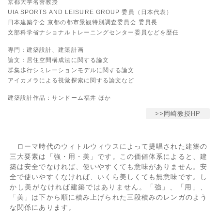
京都大学名誉教授
UIA SPORTS AND LEISURE GROUP 委員（日本代表）
日本建築学会 京都の都市景観特別調査委員会 委員長
文部科学省ナショナルトレーニングセンター委員などを歴任
専門：建築設計、建築計画
論文：居住空間構成法に関する論文
群集歩行シミレーションモデルに関する論文
アイカメラによる視覚探索に関する論文など
建築設計作品：サンドーム福井 ほか
>>岡崎教授HP
ローマ時代のウィトルウィウスによって提唱された建築の
三大要素は「強・用・美」です。この価値体系によると、建
築は安全でなければ、使いやすくても意味がありません。安
全で使いやすくなければ、いくら美しくても無意味です。し
かし美がなければ建築ではありません。「強」、「用」、
「美」は下から順に積み上げられた三段積みのレンガのよう
な関係にあります。