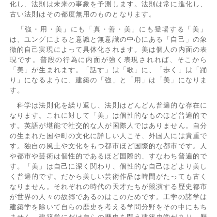
化し、法則は未来の事象を予測します。法則は常に進化し、
古い法則はその都度無用のものとなります。
「強・用・美」にも「真・善・美」にも登場する「美」
は、ユングによると意識と無意識の中心にある「自己」の象
徴的自己実現によって具体化されます。美は個人の内面の表
現です。普段の行為に内面が強く表現されれば、そこから
「美」が生まれます。「話す」は「歌」に、「歩く」は「踊
り」になるように、建築の「強」と「用」は「美」になりま
す。
科学は法則化を繰り返し、法則はどんどん普遍的な存在に
なります。これに対して「美」は個性的なものほど普遍的で
す。英語が堪能で社交的な人が国際人ではありません。自分
の生まれた国や町の文化に詳しい人こそ、外国人には貴重で
す。独自の風土や文化をもつ都市ほど国際的な都市です。人
や都市や芸術は個性的であるほど国際的、すなわち普遍的で
す。「美」は自己に深く関わり、個性的な自己ほどより美し
く普遍的です。だから美しい芸術作品は時間がたっても古く
なりません。それぞれの時代の天才たちが競演する歴史都市
が世界の人々の故郷であるのはこのためです。工学の諸学は
建築学を除いて自らの歴史を考える学問分野をその中にもち
ません。建築学にだけ自らの歴史を問う建築史学があり、歴