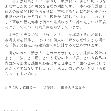
「善」は建築が互いに協調し、助け合い、美しい町並みを
形成するために不可欠な倫理の問題です。日本の都市景観は
個人の経済的利益をあまりにも重視するために色彩や高さや
形態や材料が千差万別で、広告が氾濫しています。これに対
して西欧の歴史都市は個々の建築物や広告部の厳しい相互規
制によってその伝統的景観を継承しています。
本学科・専攻では、「強」と「用」を構築するに相応しい
基礎技術を習得し、その上に個人の「豊かな感性」から湧出
る「美」の観点から建築空間を設計する方法を学びます。
概念のみの生活は人生をカサカサにします。建築の設計の
ように「強」と「用」という概念の上に「美」という自己の
内面から湧出る感性を必要とする仕事こそ一生の仕事として
選ぶべきではないでしょうか。あなた自身の人生を稔りある
ものにするために。
参考文献：森田慶一 『建築論』 東海大学出版会