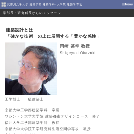
武庫川女子大学 建築学部 建築学科･大学院 建築学専攻
学部長・研究科長からのメッセージ
建築設計とは
「確かな技術」の上に展開する「豊かな感性」
岡崎 甚幸 教授
Shigeyuki Okazaki
工学博士 一級建築士
京都大学工学部建築学科 卒業
ワシントン大学大学院 建築都市デザインコース 修了
福井大学工学部建築学科 教授
京都大学大学院工学研究科生活空間学専攻 教授